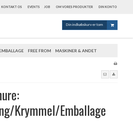
KONTAKT OS
EVENTS
JOB
OM VORES PRODUKTER
DIN KONTO
Din indkøbskurv er tom
EMBALLAGE
FREE FROM
MASKINER & ANDET
ure:
ing/Krymmel/Emballage