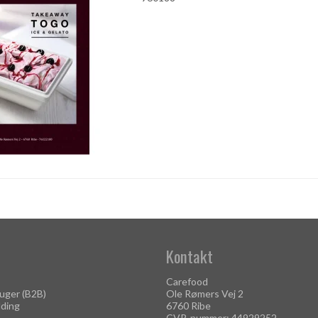
Kontakt
Carefood
uger (B2B)
Ole Rømers Vej 2
lding
6760 Ribe
CVR-nummer: 44929252