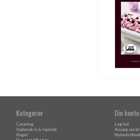
Kategorier
Din konto
Catering
Log ind
Italiensk is & Ispinde
Ansøg om br
Kager
Nyhedstilme
Dessert tilbehør