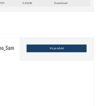
PDF
3.41MB
Download
ano_Sam
Vis produkt