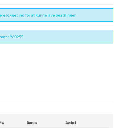
re logget ind for at kunne lave bestillinger
enr.:
960255
Type
Størrelse
Download