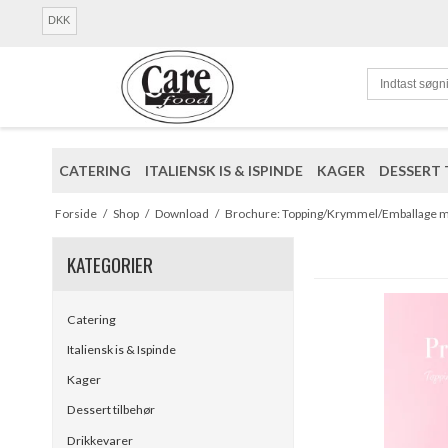
DKK
CATERING
ITALIENSK IS & ISPINDE
KAGER
DESSERT 
Forside
/
Shop
/
Download
/
Brochure: Topping/Krymmel/Emballage 
KATEGORIER
Catering
Italiensk is & Ispinde
Kager
Dessert tilbehør
Drikkevarer