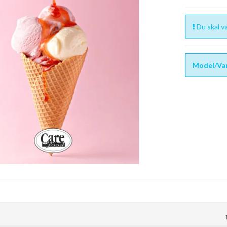
Du skal væ
Model/Var