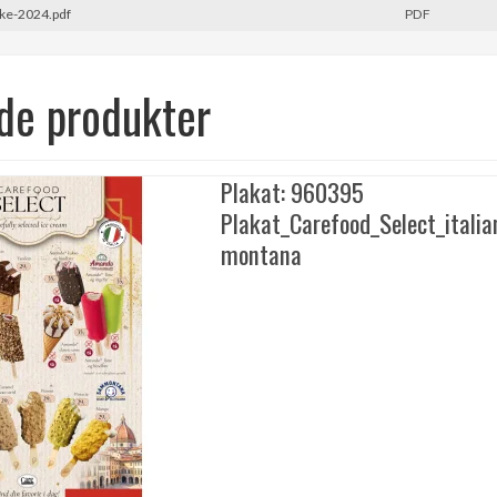
kke-2024.pdf
PDF
de produkter
Plakat: 960395
Plakat_Carefood_Select_itali
montana