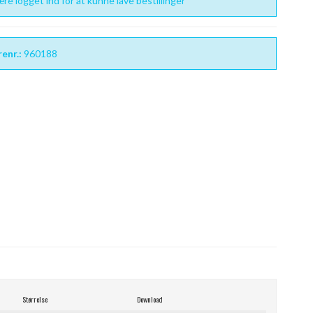
re logget ind for at kunne lave bestillinger
enr.:
960188
Størrelse
Download