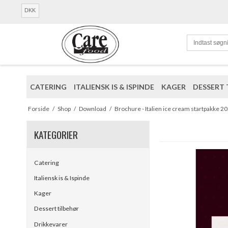
DKK
CATERING
ITALIENSK IS & ISPINDE
KAGER
DESSERT 
Forside
/
Shop
/
Download
/
Brochure - Italien ice cream startpakke 2
KATEGORIER
Catering
Italiensk is & Ispinde
Kager
Dessert tilbehør
Drikkevarer