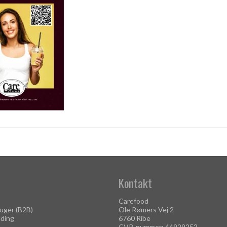
Kontakt
Carefood
uger (B2B)
Ole Rømers Vej 2
lding
6760 Ribe
CVR-nummer: 44929252