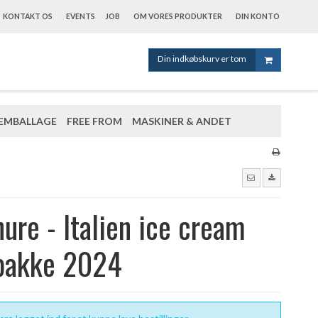
KONTAKT OS
EVENTS
JOB
OM VORES PRODUKTER
DIN KONTO
Din indkøbskurv er tom
EMBALLAGE
FREE FROM
MASKINER & ANDET
ure - Italien ice cream
tpakke 2024