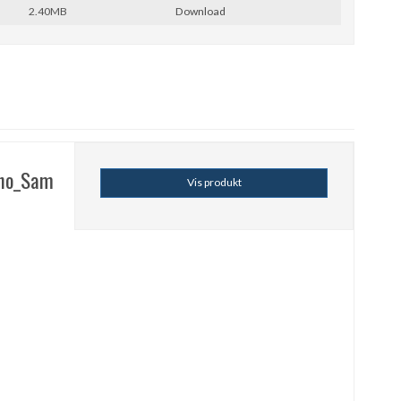
2.40MB
Download
ano_Sam
Vis produkt