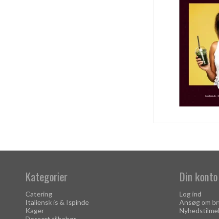
Kategorier
Din konto
Catering
Log ind
Italiensk is & Ispinde
Ansøg om br
Kager
Nyhedstilme
Dessert tilbehør