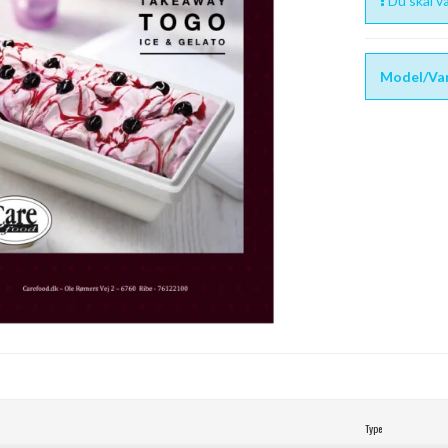
Du skal væ
Model/Var
Type