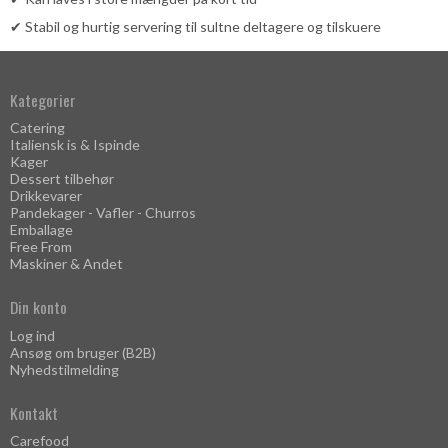
✔ Stabil og hurtig servering til sultne deltagere og tilskuere
Kategorier
Catering
Italiensk is & Ispinde
Kager
Dessert tilbehør
Drikkevarer
Pandekager - Vafler - Churros
Emballage
Free From
Maskiner & Andet
Din konto
Log ind
Ansøg om bruger (B2B)
Nyhedstilmelding
Kontakt
Carefood