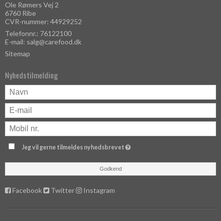
Ole Rømers Vej 2
6760 Ribe
CVR-nummer: 44929252
Telefonnr.: 76122100
E-mail
:
salg@carefood.dk
Sitemap
Nyhedstilmelding
Jeg vil gerne tilmeldes nyhedsbrevet
Godkend
Facebook
Twitter
Instagram