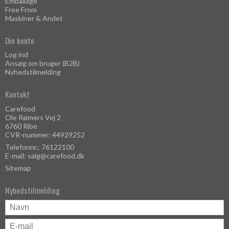
Emballage
Free From
Maskiner & Andet
Din konto
Log ind
Ansøg om bruger (B2B)
Nyhedstilmelding
Kontakt
Carefood
Ole Rømers Vej 2
6760 Ribe
CVR-nummer: 44929252
Telefonnr.: 76122100
E-mail
:
salg@carefood.dk
Sitemap
Nyhedstilmelding