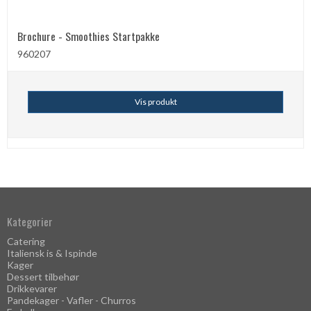
Brochure - Smoothies Startpakke
960207
Vis produkt
Kategorier
Catering
Italiensk is & Ispinde
Kager
Dessert tilbehør
Drikkevarer
Pandekager - Vafler - Churros