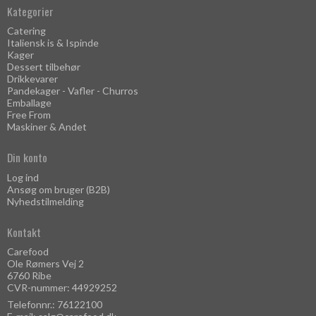
Kategorier
Catering
Italiensk is & Ispinde
Kager
Dessert tilbehør
Drikkevarer
Pandekager - Vafler - Churros
Emballage
Free From
Maskiner & Andet
Din konto
Log ind
Ansøg om bruger (B2B)
Nyhedstilmelding
Kontakt
Carefood
Ole Rømers Vej 2
6760 Ribe
CVR-nummer: 44929252
Telefonnr.: 76122100