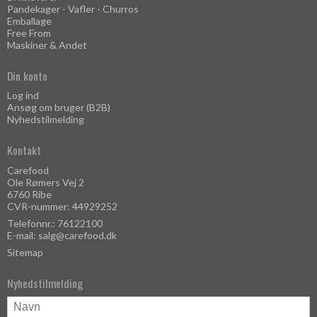
Pandekager - Vafler - Churros
Emballage
Free From
Maskiner & Andet
Din konto
Log ind
Ansøg om bruger (B2B)
Nyhedstilmelding
Kontakt
Carefood
Ole Rømers Vej 2
6760 Ribe
CVR-nummer: 44929252
Telefonnr.: 76122100
E-mail
:
salg@carefood.dk
Sitemap
Nyhedstilmelding