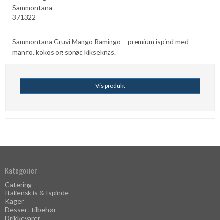
Sammontana
371322
Sammontana Gruvi Mango Ramingo – premium ispind med
mango, kokos og sprød kikseknas.
Vis produkt
Kategorier
Catering
Italiensk is & Ispinde
Kager
Dessert tilbehør
Drikkevarer