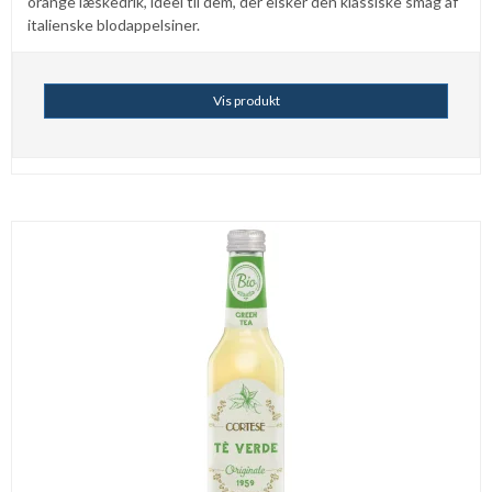
orange læskedrik, ideel til dem, der elsker den klassiske smag af
italienske blodappelsiner.
Vis produkt