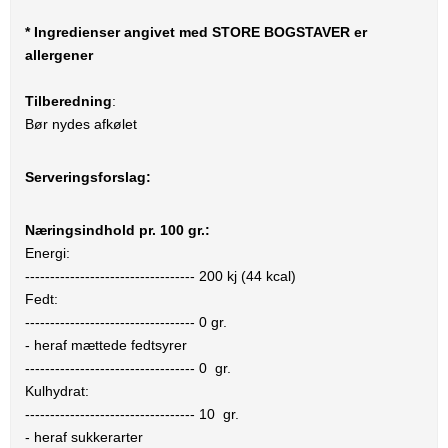
* Ingredienser angivet med STORE BOGSTAVER er
allergener
Tilberedning
:
Bør nydes afkølet
Serveringsforslag:
Næringsindhold pr. 100 gr.:
Energi:
----------------------------------
200
kj (
44
kcal)
Fedt:
----------------------------------
0
gr.
- heraf mættede fedtsyrer
----------------------------------
0
gr.
Kulhydrat:
----------------------------------
10
gr.
- heraf sukkerarter