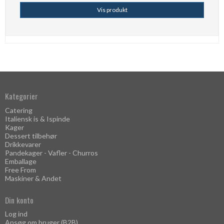
Vis produkt
Kategorier
Catering
Italiensk is & Ispinde
Kager
Dessert tilbehør
Drikkevarer
Pandekager - Vafler - Churros
Emballage
Free From
Maskiner & Andet
Din konto
Log ind
Ansøg om bruger (B2B)