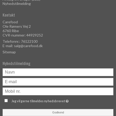
Nyhedstilmelding
Kontakt
Carefood
Ole Rømers Vej 2
6760 Ribe
CVR-nummer: 44929252
Telefonnr.: 76122100
E-mail
:
salg@carefood.dk
Sitemap
Nyhedstilmelding
Jeg vil gerne tilmeldes nyhedsbrevet
Godkend