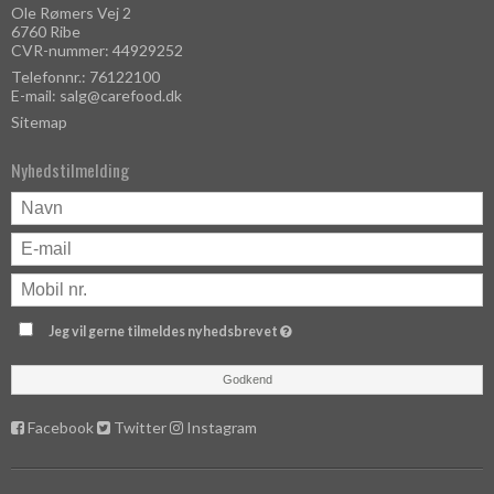
Ole Rømers Vej 2
6760 Ribe
CVR-nummer: 44929252
Telefonnr.: 76122100
E-mail
:
salg@carefood.dk
Sitemap
Nyhedstilmelding
Jeg vil gerne tilmeldes nyhedsbrevet
Godkend
Facebook
Twitter
Instagram