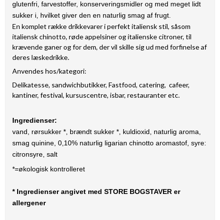
glutenfri, farvestoffer, konserveringsmidler og med meget lidt
sukker i, hvilket giver den en naturlig smag af frugt.
En komplet række drikkevarer i perfekt italiensk stil, såsom
italiensk chinotto, røde appelsiner og italienske citroner, til
krævende ganer og for dem, der vil skille sig ud med forfinelse af
deres læskedrikke.
Anvendes hos/kategori:
Delikatesse, sandwichbutikker, Fastfood, catering, cafeer,
kantiner, festival, kursuscentre, isbar, restauranter etc.
Ingredienser:
vand, rørsukker *, brændt sukker *, kuldioxid, naturlig aroma,
smag quinine, 0,10% naturlig ligarian chinotto aromastof, syre:
citronsyre, salt
*=økologisk kontrolleret
* Ingredienser angivet med STORE BOGSTAVER er
allergener