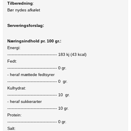
Tilberedning
:
Bør nydes afkølet
Serveringsforslag:
Næringsindhold pr. 100 gr.:
Energi:
----------------------------------
183
kj (
43
kcal)
Fedt:
----------------------------------
0
gr.
- heraf mættede fedtsyrer
----------------------------------
0
gr.
Kulhydrat:
----------------------------------
10
gr.
- heraf sukkerarter
----------------------------------
10
gr.
Protein:
----------------------------------
0
gr.
Salt: