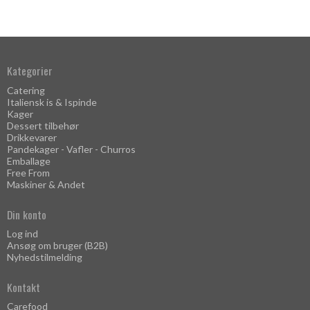
Kategorier
Catering
Italiensk is & Ispinde
Kager
Dessert tilbehør
Drikkevarer
Pandekager - Vafler - Churros
Emballage
Free From
Maskiner & Andet
Din konto
Log ind
Ansøg om bruger (B2B)
Nyhedstilmelding
Kontakt
Carefood