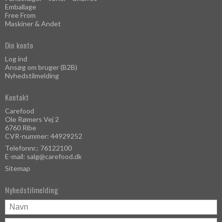
Emballage
Free From
Maskiner & Andet
Din konto
Log ind
Ansøg om bruger (B2B)
Nyhedstilmelding
Kontakt
Carefood
Ole Rømers Vej 2
6760 Ribe
CVR-nummer: 44929252
Telefonnr.: 76122100
E-mail
:
salg@carefood.dk
Sitemap
Nyhedstilmelding