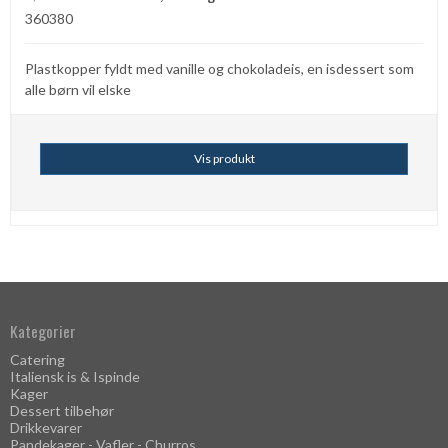
360380
Plastkopper fyldt med vanille og chokoladeis, en isdessert som
alle børn vil elske
Vis produkt
Kategorier
Catering
Italiensk is & Ispinde
Kager
Dessert tilbehør
Drikkevarer
Pandekager - Vafler - Churros