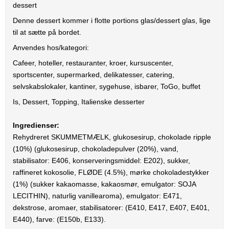
dessert
Denne dessert kommer i flotte portions glas/dessert glas, lige
til at sætte på bordet.
Anvendes hos/kategori:
Cafeer, hoteller, restauranter, kroer, kursuscenter,
sportscenter, supermarked, delikatesser, catering,
selvskabslokaler, kantiner, sygehuse, isbarer, ToGo, buffet
Is, Dessert, Topping, Italienske desserter
Ingredienser:
Rehydreret SKUMMETMÆLK, glukosesirup, chokolade ripple
(10%) (glukosesirup, chokoladepulver (20%), vand,
stabilisator: E406, konserveringsmiddel: E202), sukker,
raffineret kokosolie, FLØDE (4.5%), mørke chokoladestykker
(1%) (sukker kakaomasse, kakaosmør, emulgator: SOJA
LECITHIN), naturlig vanillearoma), emulgator: E471,
dekstrose, aromaer, stabilisatorer: (E410, E417, E407, E401,
E440), farve: (E150b, E133).