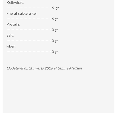
Kulhydrat:
---------------------------------- 6 gr.
- heraf sukkerarter
---------------------------------- 6 gr.
Protein:
---------------------------------- 0 gr.
Salt:
---------------------------------- 0 gr.
Fiber:
---------------------------------- 0 gr.
Opdateret d.: 20. marts 2026 af Sabine Madsen