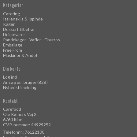
Kategorier
Catering
Italiensk is & Ispinde
Kager
Dessert tilbehør
Drikkevarer
Pandekager - Vafler - Churros
Emballage
Free From
Maskiner & Andet
Din konto
Log ind
Ansøg om bruger (B2B)
Nyhedstilmelding
Kontakt
Carefood
Ole Rømers Vej 2
6760 Ribe
CVR-nummer: 44929252
Telefonnr.: 76122100