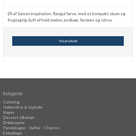
Øl af Saison inspiration. Ravgul farve, med et kompakt skum og
frugtagtig duft af hvid melon, jordbær, fersken og citrus
Vis produkt
Kategorier
Catering
Italiensk is & Ispinde
Kager
Dessert tilbehør
Drikkevarer
Pandekager - Vafler - Churros
Emballage