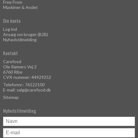
Free From
Maskiner & Andet
Din konto
Log ind
Ansøg om bruger (B2B)
Nyhedstilmelding
Kontakt
Carefood
Ole Rømers Vej 2
6760 Ribe
CVR-nummer: 44929252
Telefonnr.: 76122100
E-mail
:
salg@carefood.dk
Sitemap
Nyhedstilmelding