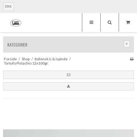
DKK
KATEGORIER
Forside
/
Shop
/
Italiensk is & Ispinde
/
Tartufo Pistachio 12x100gr.