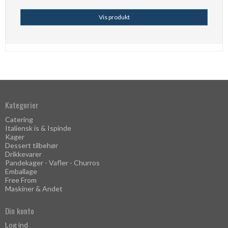
Vis produkt
Kategorier
Catering
Italiensk is & Ispinde
Kager
Dessert tilbehør
Drikkevarer
Pandekager - Vafler - Churros
Emballage
Free From
Maskiner & Andet
Din konto
Log ind