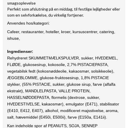
smagsoplevelse
Perfekt som afslutning på en middag, til festlige lejligheder eller
som en selvforkælelse, du virkelig fortjener.
Anvendes hos/kategori:
Cafeer, restauranter, hoteller, kroer, kursuscentrer, catering,
ishuse,
Ingredienser:
Rehydreret SKUMMETMÆLKSPULVER, sukker, HVEDEMEL,
FLØDE, glukosesirup, kokosolie, 2,7% PISTACIEPASTA,
vegetabilsk fedt (kokosnøddeolie, kakaosmør, solsikkeolie),
ÆGGEBLOMME, glukose-fruktosesirup, 1,8% PISTACIE
stykker, (55% PISTACIE, sukker, glukose sirup, farve (alfalfa
ekstrakt), MANDLELPASTA, VALLE PROTEIN,
HASSELNØDDEPASTA, flormelis (dextrose, sukker,
HVEDESTIVELSE, kakaosmør), emulgator (E471), stabilisator
(E410, E412, E407), alkohol, modificeret majsstivelse, aroma,
salt, hævemiddel (E450i, E500ii), farve (E150a, E141ii).
Kan indeholde spor af PEANUTS, SOJA, SENNEP