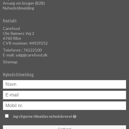
Ansøg om bruger (B2B)
Nyhedstilmelding
Kontakt
Carefood
Ole Rømers Vej 2
6760 Ribe
CVR-nummer: 44929252
Telefonnr.: 76122100
E-mail
:
salg@carefood.dk
Sitemap
Nyhedstilmelding
Jeg vil gerne tilmeldes nyhedsbrevet