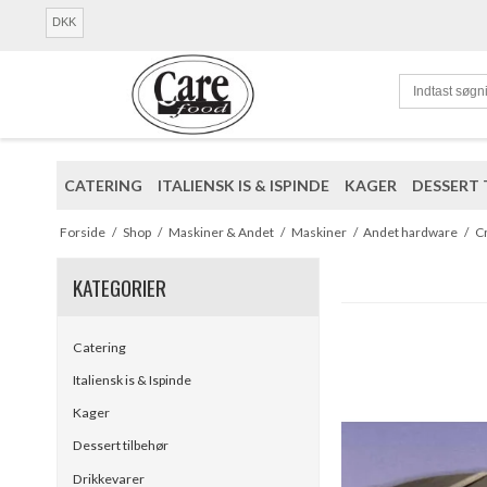
DKK
CATERING
ITALIENSK IS & ISPINDE
KAGER
DESSERT 
Forside
/
Shop
/
Maskiner & Andet
/
Maskiner
/
Andet hardware
/
C
KATEGORIER
Catering
Italiensk is & Ispinde
Kager
Dessert tilbehør
Drikkevarer