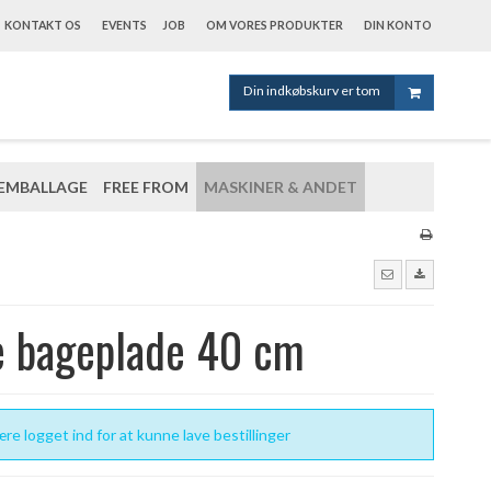
KONTAKT OS
EVENTS
JOB
OM VORES PRODUKTER
DIN KONTO
Din indkøbskurv er tom
EMBALLAGE
FREE FROM
MASKINER & ANDET
e bageplade 40 cm
re logget ind for at kunne lave bestillinger