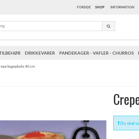
FORSIDE
SHOP
INFORMATION
TILBEHØR
DRIKKEVARER
PANDEKAGER - VAFLER - CHURROS
repe bageplade 40 cm
Crep
Du skal væ