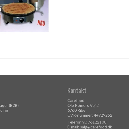
Kontakt
Carefood
uger (B2B)
Ole Rømers Vej 2
lding
6760 Ribe
CVR-nummer: 44929252
Telefonnr.: 76122100
E-mail
:
salg@carefood.dk