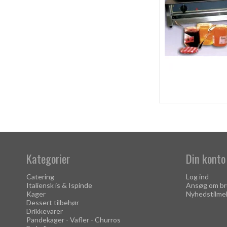
Kategorier
Din konto
Catering
Log ind
Italiensk is & Ispinde
Ansøg om br
Kager
Nyhedstilme
Dessert tilbehør
Drikkevarer
Pandekager - Vafler - Churros