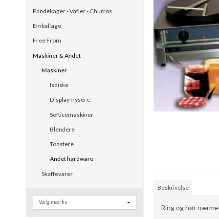
Pandekager - Vafler - Churros
Emballage
Free From
Maskiner & Andet
Maskiner
Isdiske
Display frysere
Softicemaskiner
Blendere
Toastere
Andet hardware
Skaffevarer
Beskrivelse
Ring og hør nærmer