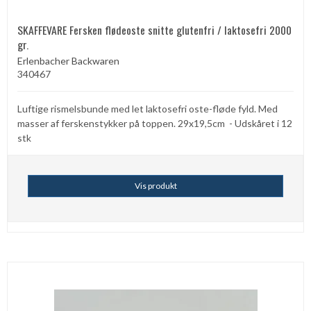
SKAFFEVARE Fersken flødeoste snitte glutenfri / laktosefri 2000
gr.
Erlenbacher Backwaren
340467
Luftige rismelsbunde med let laktosefri oste-fløde fyld. Med
masser af ferskenstykker på toppen. 29x19,5cm - Udskåret i 12
stk
Vis produkt