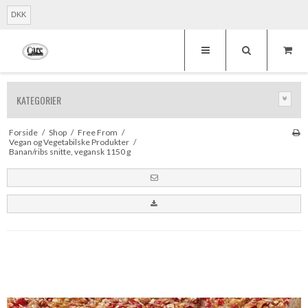
DKK
KATEGORIER
Forside
/
Shop
/
Free From
/
Vegan og Vegetabilske Produkter
/
Banan/ribs snitte, vegansk 1150 g