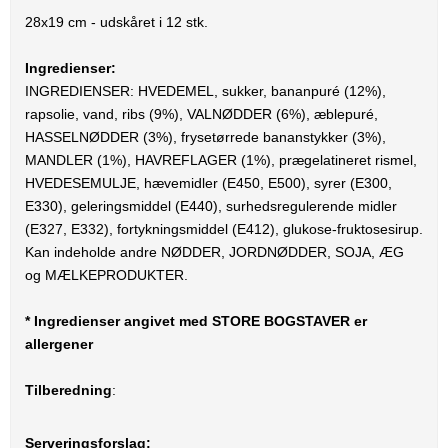
28x19 cm - udskåret i 12 stk.
Ingredienser:
INGREDIENSER: HVEDEMEL, sukker, bananpuré (12%),
rapsolie, vand, ribs (9%), VALNØDDER (6%), æblepuré,
HASSELNØDDER (3%), frysetørrede bananstykker (3%),
MANDLER (1%), HAVREFLAGER (1%), prægelatineret rismel,
HVEDESEMULJE, hævemidler (E450, E500), syrer (E300,
E330), geleringsmiddel (E440), surhedsregulerende midler
(E327, E332), fortykningsmiddel (E412), glukose-fruktosesirup.
Kan indeholde andre NØDDER, JORDNØDDER, SOJA, ÆG
og MÆLKEPRODUKTER.
* Ingredienser angivet med STORE BOGSTAVER er
allergener
Tilberedning
:
Serveringsforslag: