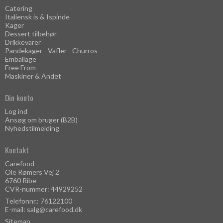
Catering
Italiensk is & Ispinde
Kager
Dessert tilbehør
Drikkevarer
Pandekager - Vafler - Churros
Emballage
Free From
Maskiner & Andet
Din konto
Log ind
Ansøg om bruger (B2B)
Nyhedstilmelding
Kontakt
Carefood
Ole Rømers Vej 2
6760 Ribe
CVR-nummer: 44929252
Telefonnr.: 76122100
E-mail
:
salg@carefood.dk
Sitemap