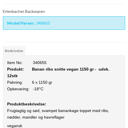
Erlenbacher Backwaren
Model/Varenr.:
340655
Beskrivelse
Item No:
340655
Produkt:
Banan ribs snitte vegan 1150 gr - udsk.
12stk
Pakning:
6 x 1150 gr
Opbevaring:
-18°C
Produktbeskrivelse:
Frugtagtig og sød, svampet banankage toppet med ribs,
nødder, mandler og havreflager
vegansk