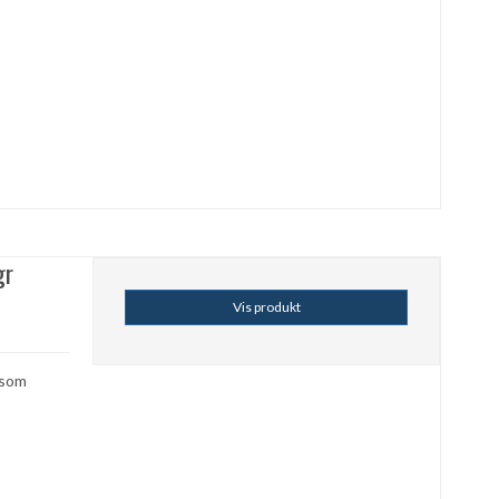
gr
Vis produkt
 som
m.