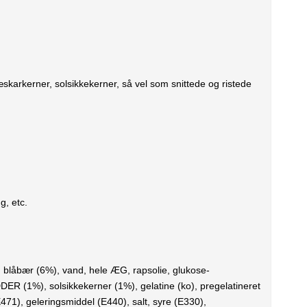
karkerner, solsikkekerner, så vel som snittede og ristede
g, etc.
låbær (6%), vand, hele ÆG, rapsolie, glukose-
R (1%), solsikkekerner (1%), gelatine (ko), pregelatineret
471), geleringsmiddel (E440), salt, syre (E330),