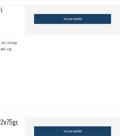
ri
Vis produkt
d en smag
træk og
 2x75gr.
Vis produkt