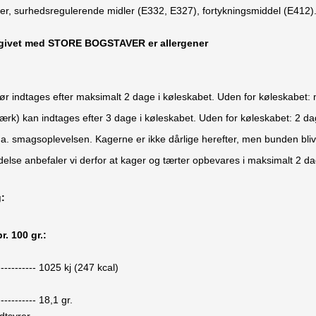
ker, surhedsregulerende midler (E332, E327), fortykningsmiddel (
ngivet med STORE BOGSTAVER er allergener
r indtages efter maksimalt 2 dage i køleskabet. Uden for køleskabet:
rk) kan indtages efter 3 dage i køleskabet. Uden for køleskabet: 2 da
a. smagsoplevelsen. Kagerne er ikke dårlige herefter, men bunden blive
else anbefaler vi derfor at kager og tærter opbevares i maksimalt 2 da
g:
r. 100 gr.:
-----------
1025
kj (
247
kcal)
-----------
18,1
gr.