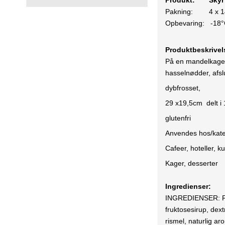
Produkt:
Skyr
Pakning:
4 x 
Opbevaring:
-18
Produktbeskrive
På en mandelkagebu
hasselnødder, afsl
dybfrosset,
29 x19,5cm delt i 
glutenfri
Anvendes hos/kate
Cafeer, hoteller, k
Kager, desserter
Ingredienser:
INGREDIENSER: FLØ
fruktosesirup, de
rismel, naturlig a