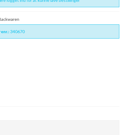
re logget ind for at kunne lave bestillinger
 Backwaren
enr.:
340670