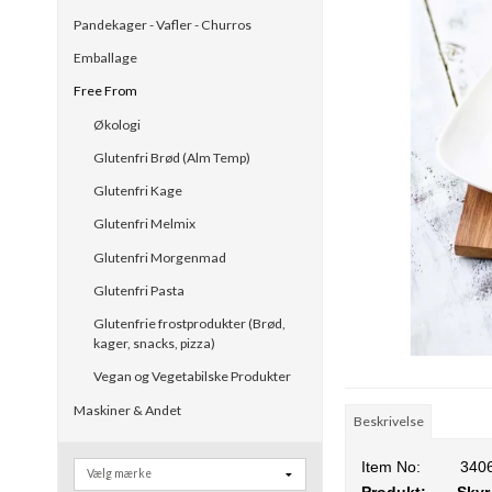
Pandekager - Vafler - Churros
Emballage
Free From
Økologi
Glutenfri Brød (Alm Temp)
Glutenfri Kage
Glutenfri Melmix
Glutenfri Morgenmad
Glutenfri Pasta
Glutenfrie frostprodukter (Brød,
kager, snacks, pizza)
Vegan og Vegetabilske Produkter
Maskiner & Andet
Beskrivelse
Item No:
340