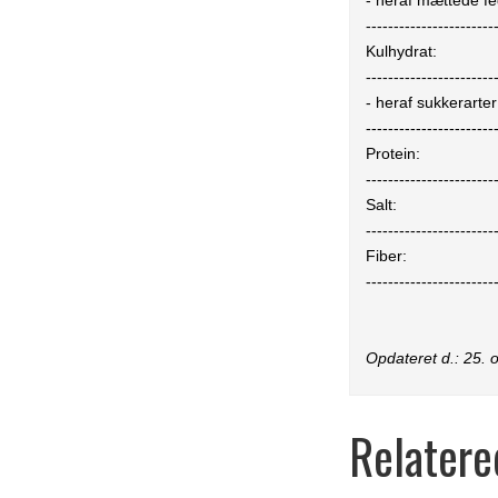
- heraf mættede fe
-----------------------
Kulhydrat:
-----------------------
- heraf sukkerarter
-----------------------
Protein:
-----------------------
Salt:
-----------------------
Fiber:
-----------------------
Opdateret d.:
25. 
Relatere