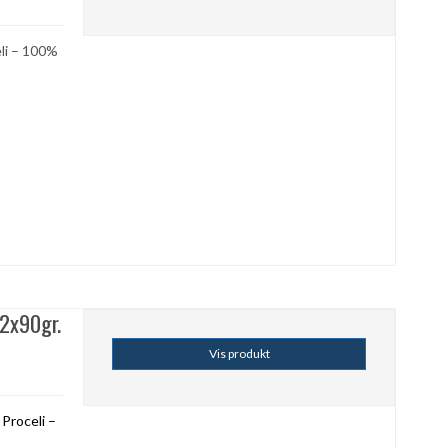
eli – 100%
 2x90gr.
Vis produkt
 Proceli –