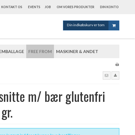
KONTAKT OS
EVENTS
JOB
OM VORES PRODUKTER
DIN KONTO
Din indkøbskurv er tom
EMBALLAGE
FREE FROM
MASKINER & ANDET
snitte m/ bær glutenfri
gr.