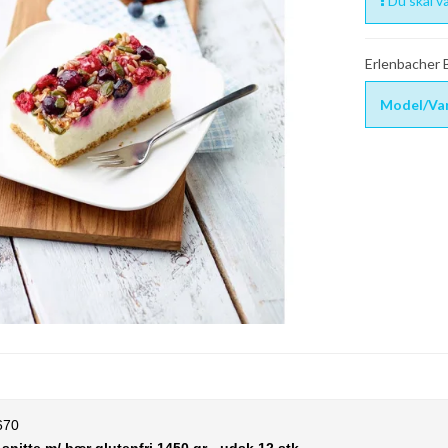
Du skal væ
Erlenbacher
Model/Var
670