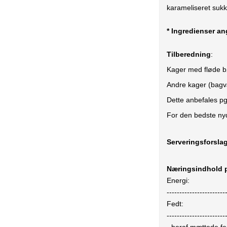
karameliseret suk
* Ingredienser a
Tilberedning
:
Kager med fløde bø
Andre kager (bagvæ
Dette anbefales pg
For den bedste nyd
Serveringsforsla
Næringsindhold p
Energi:
-----------------------
Fedt:
-----------------------