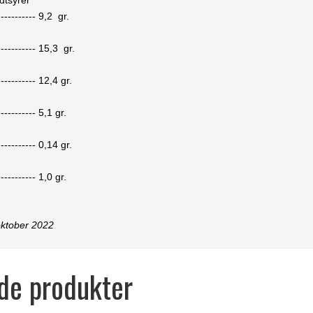
dtsyrer
-----------
9,2
gr.
-----------
15,3
gr.
-----------
12,4
gr.
-----------
5,1
gr.
-----------
0,14
gr.
-----------
1,0
gr.
oktober 2022
de produkter