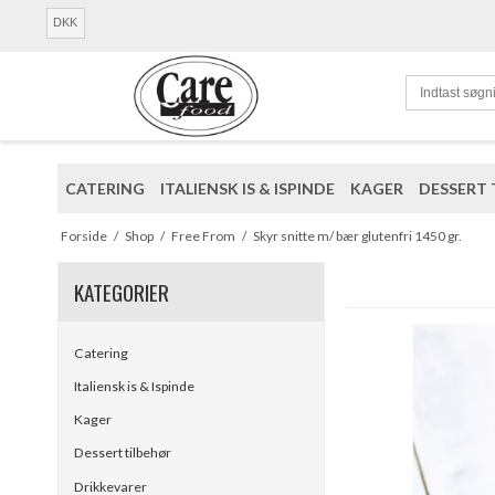
DKK
CATERING
ITALIENSK IS & ISPINDE
KAGER
DESSERT 
Forside
/
Shop
/
Free From
/
Skyr snitte m/ bær glutenfri 1450 gr.
KATEGORIER
Catering
Italiensk is & Ispinde
Kager
Dessert tilbehør
Drikkevarer