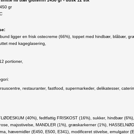
 snitte m/ bær glutenfri 1450 gr - udsk 12 stk
1450 gr
°C
lse:
nd ligger en frisk ostecreme (66%), toppet med hindbær, blåbær, græs
uttet med kageglasering,
12 portioner,
gori:
ursuscentre, restauranter, fastfood, supermarkeder, delikatesser, caterin
DESKUM (40%), fedtfattig FRISKOST (16%), sukker, hindbær (6%), b
xtrose, majsstivelse, MANDLER (1%), græskarkerner (1%), HASSELNØDDE
roma, hævemidler (E450, E500, E341), modificeret stivelse, emulgator (E