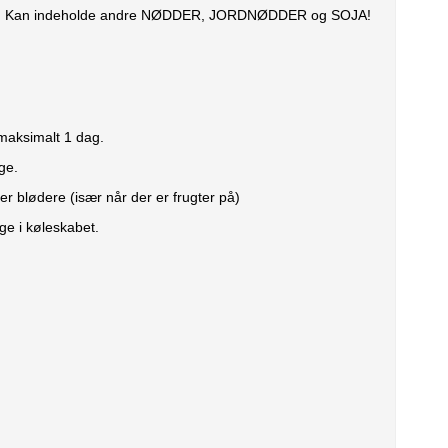
E412). Kan indeholde andre NØDDER, JORDNØDDER og SOJA!
 maksimalt 1 dag.
ge.
r blødere (især når der er frugter på)
ge i køleskabet.