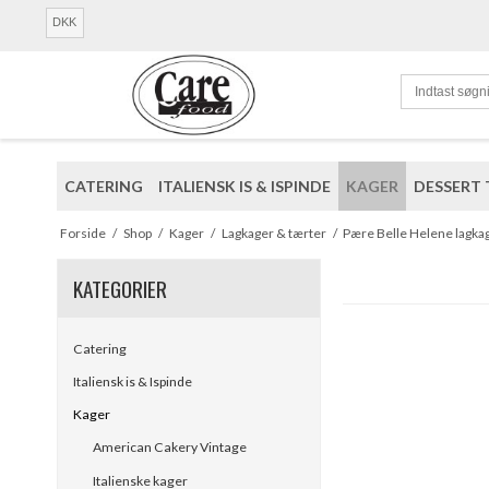
DKK
CATERING
ITALIENSK IS & ISPINDE
KAGER
DESSERT 
Forside
/
Shop
/
Kager
/
Lagkager & tærter
/
Pære Belle Helene lagka
KATEGORIER
Catering
Italiensk is & Ispinde
Kager
American Cakery Vintage
Italienske kager