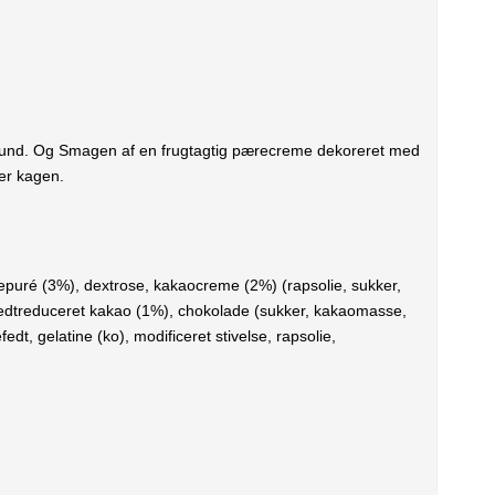
gebund. Og Smagen af en frugtagtig pærecreme dekoreret med
er kagen.
uré (3%), dextrose, kakaocreme (2%) (rapsolie, sukker,
treduceret kakao (1%), chokolade (sukker, kakaomasse,
, gelatine (ko), modificeret stivelse, rapsolie,