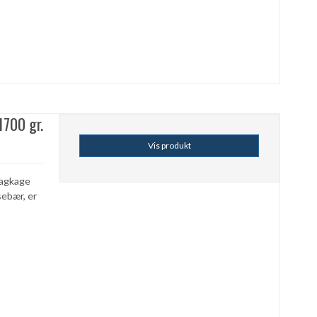
700 gr.
Vis produkt
 lagkage
ebær, er