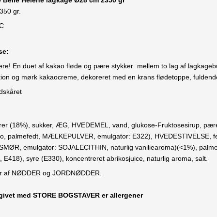
 Belle Helene lagkage Ø28 cm 2350 gr
2350 gr.
°C
lse:
kere! En duet af kakao fløde og pære stykker mellem to lag af lagka
ion og mørk kakaocreme, dekoreret med en krans flødetoppe, fuldend
dskåret
r (18%), sukker, ÆG, HVEDEMEL, vand, glukose-Fruktosesirup, pærep
kao, palmefedt, MÆLKEPULVER, emulgator: E322), HVEDESTIVELSE, fed
SMØR, emulgator: SOJALECITHIN, naturlig vaniliearoma)(<1%), palmefedt
E418), syre (E330), koncentreret abrikosjuice, naturlig aroma, salt.
por af NØDDER og JORDNØDDER.
ngivet med STORE BOGSTAVER er allergener