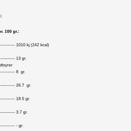
g:
r. 100 gr.:
-----------
1010
kj (
242
kcal)
-----------
13
gr.
dtsyrer
-----------
8
gr.
-----------
26.7
gr.
-----------
18.5
gr.
-----------
3.7
gr.
-----------
-
gr.