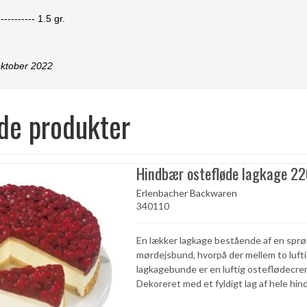
-----------
1.5
gr.
oktober 2022
de produkter
Hindbær ostefløde lagkage 22
Erlenbacher Backwaren
340110
En lækker lagkage bestående af en spr
mørdejsbund, hvorpå der mellem to lufti
lagkagebunde er en luftig osteflødecre
Dekoreret med et fyldigt lag af hele hi