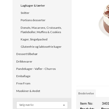
Lagkager & tærter
Snitter
Portions desserter
Donuts, Macarons, Croissants,
Flødeboller, Muffins & Cookies
Kager, Singelpacked
Glutenfrie og laktosefrie kager
Dessert tilbehør
Drikkevarer
Pandekager - Vafler - Churros
Emballage
Free From
Maskiner & Andet
Beskrivelse
Item No:
340