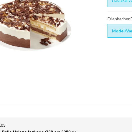
Du skal væ
Erlenbacher
Model/Var
103