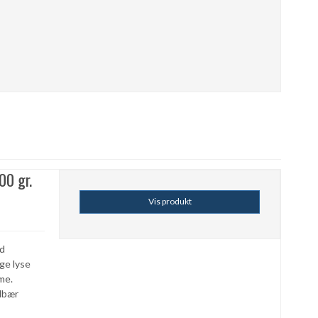
00 gr.
Vis produkt
ød
ge lyse
me.
ndbær