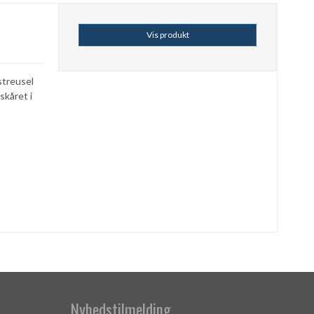
Vis produkt
treusel
skåret i
Nyhedstilmelding