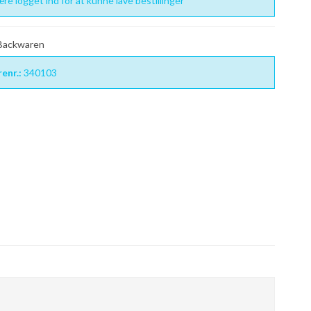
re logget ind for at kunne lave bestillinger
 Backwaren
enr.:
340103