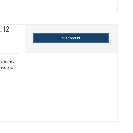
. 12
Vis produkt
 cremer,
 nydelse.