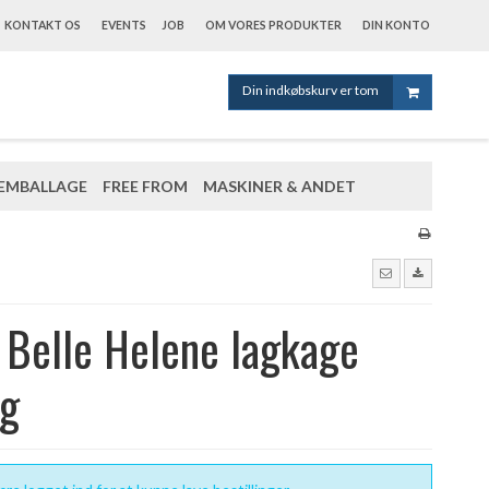
KONTAKT OS
EVENTS
JOB
OM VORES PRODUKTER
DIN KONTO
Din indkøbskurv er tom
EMBALLAGE
FREE FROM
MASKINER & ANDET
Belle Helene lagkage
g