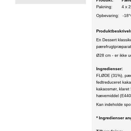
Produkt:
Pære
Pakning:
4 x 
Opbevaring:
-18
Produktbeskrive
En Dessert klassi
pærefrugtpræparat
Ø28 cm - er ikke u
Ingredienser:
FLØDE (31%), pære
fedtreduceret ka
kakaosmør, klaret 
hævemiddel (E440, 
Kan indeholde s
* Ingredienser a