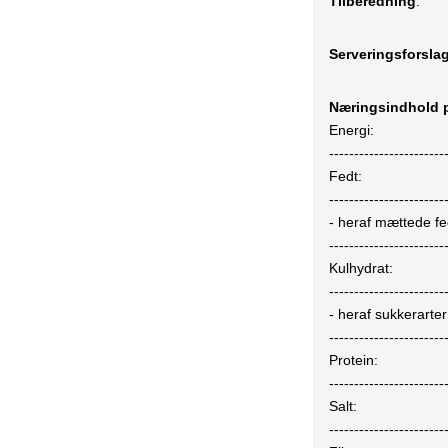
Tilberedning
:
Serveringsforsla
Næringsindhold p
Energi:
-----------------------
Fedt:
-----------------------
- heraf mættede fe
-----------------------
Kulhydrat:
-----------------------
- heraf sukkerarter
-----------------------
Protein:
-----------------------
Salt:
-----------------------