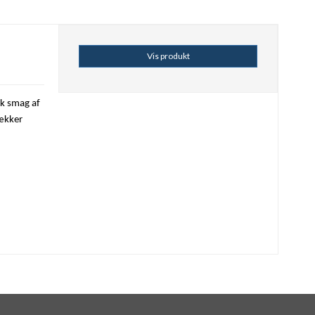
Vis produkt
sk smag af
lækker