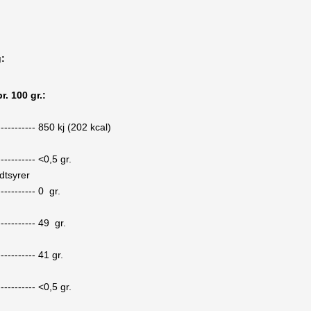
g:
r. 100 gr.:
-----------
850
kj (
202
kcal)
-----------
<0,5
gr.
dtsyrer
-----------
0
gr.
-----------
49
gr.
-----------
41
gr.
-----------
<0,5
gr.