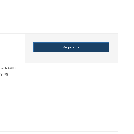
Vis produkt
mag, som
ag og