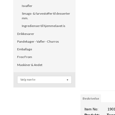
Isvafler
Smags- & farvestoffer til desserter
mm.
Ingredienser til hjemmelavet is
Drikkevarer
Pandekager - Vafler - Churros
Emballage
Free From
Maskiner & Andet
Beskrivelse
Item No:
190