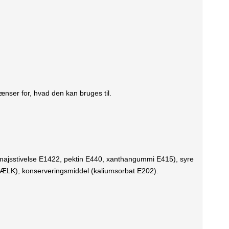
ænser for, hvad den kan bruges til.
t majsstivelse E1422, pektin E440, xanthangummi E415), syre
 MÆLK), konserveringsmiddel (kaliumsorbat E202).