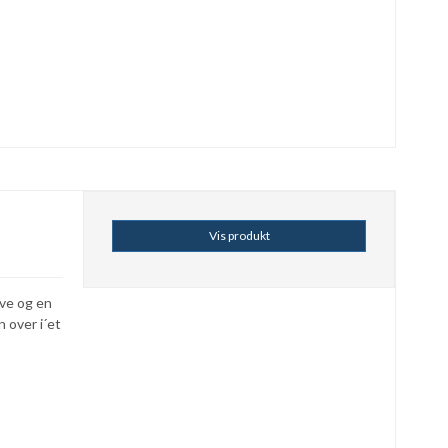
Vis produkt
rve og en
 over i´et