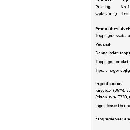
Produkt:
Topp
Pakning:
6 x 
Opbevaring:
Tørt
Produktbeskrive
Topping/dessetsauc
Vegansk
Denne lækre toppin
Toppingen er ekst
Tips: smager dejl
Ingredienser:
Kirsebær (35%), sa
(citron syre E330,
Ingredienser i henh
* Ingredienser a