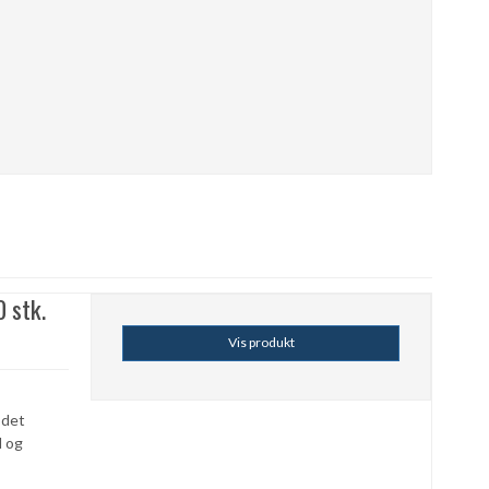
0 stk.
Vis produkt
 det
d og