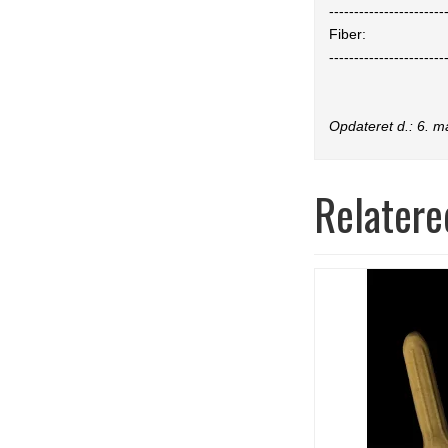
-----------------------
Fiber:
-----------------------
Opdateret d.:
6. m
Relatere