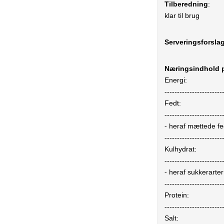
Tilberedning
:
klar til brug
Serveringsforsla
Næringsindhold p
Energi:
-----------------------
Fedt:
-----------------------
- heraf mættede fe
-----------------------
Kulhydrat:
-----------------------
- heraf sukkerarter
-----------------------
Protein:
-----------------------
Salt: