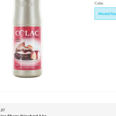
Colac
Model/Var
137