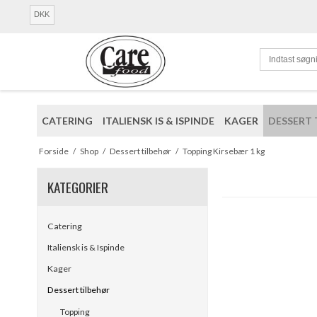
DKK
CATERING
ITALIENSK IS & ISPINDE
KAGER
DESSERT 
Forside
/
Shop
/
Dessert tilbehør
/
Topping Kirsebær 1 kg
KATEGORIER
Catering
Italiensk is & Ispinde
Kager
Dessert tilbehør
Topping