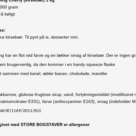
ing Cherry (kirsebær) 1 kg
1000 gram
 & køligt
lse:
e kirsebær. Til pynt på is, desserter mm.
g har en flot rød farve og en lækker smag af kirsebær. Der er ingen gr
rem brugervenlig, da den kommer i en handy squeeze flaske
igt sammen med kanel, æbler banan, chokolade, mandler
kkarose, glukose-frugtose sirup, vand, fortykningsmiddel (modificere
 natriumcitrater E331), farve (anthocyaniner E163), smag (indeholder
old til (1169/2011/EU)
ngivet med STORE BOGSTAVER er allergener