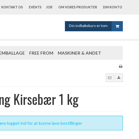
KONTAKT OS
EVENTS
JOB
OM VORES PRODUKTER
DIN KONTO
Din indkøbskurv er tom
EMBALLAGE
FREE FROM
MASKINER & ANDET
ng Kirsebær 1 kg
re logget ind for at kunne lave bestillinger