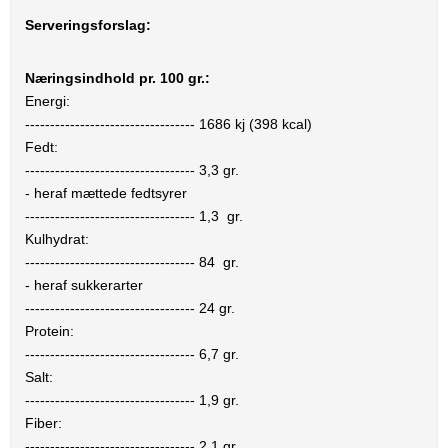
Serveringsforslag:
Næringsindhold pr. 100 gr.:
Energi:
----------------------------------
1686
kj (
398
kcal)
Fedt:
----------------------------------
3,3
gr.
- heraf mættede fedtsyrer
----------------------------------
1,3
gr.
Kulhydrat:
----------------------------------
84
gr.
- heraf sukkerarter
----------------------------------
24
gr.
Protein:
----------------------------------
6,7
gr.
Salt:
----------------------------------
1,9
gr.
Fiber:
----------------------------------
2,1
gr.