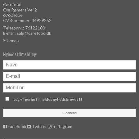
Carefood
Ole Rømers Vej 2
6760 Ribe
CVR-nummer: 44929252
Telefonnr.: 76122100
E-mail
:
salg@carefood.dk
Sitemap
Nyhedstilmelding
Jeg vil gerne tilmeldes nyhedsbrevet
Godkend
Facebook
Twitter
Instagram