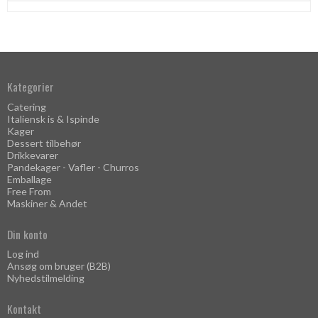
Kategorier
Catering
Italiensk is & Ispinde
Kager
Dessert tilbehør
Drikkevarer
Pandekager - Vafler - Churros
Emballage
Free From
Maskiner & Andet
Din konto
Log ind
Ansøg om bruger (B2B)
Nyhedstilmelding
Kontakt